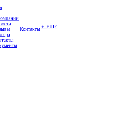
я
компании
вости
+ ЕЩЕ
зывы
Контакты
рьера
нтакты
кументы