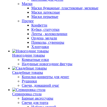
Маски
Маски бумажные, пластиковые, меховые
Маски латексные
Маски перьевые
Прочее
Конфетти
Кубки, статуэтки
Ленты , колокольчики
Ордена, медали
Приколы, сувениры
Хлопушки
Новогодние товары
Комнатные елки
Надувные новогодние фигуры
Свадебные товары
Копилки,конверты для денег
Рушники
Свечи, домашний очаг
Сервировка стола
Барные аксессуары
Свечи для торта
Наборы свечей