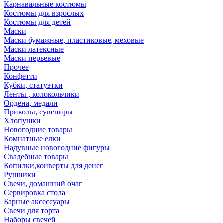
Карнавальные костюмы
Костюмы для взрослых
Костюмы для детей
Маски
Маски бумажные, пластиковые, меховые
Маски латексные
Маски перьевые
Прочее
Конфетти
Кубки, статуэтки
Ленты , колокольчики
Ордена, медали
Приколы, сувениры
Хлопушки
Новогодние товары
Комнатные елки
Надувные новогодние фигуры
Свадебные товары
Копилки,конверты для денег
Рушники
Свечи, домашний очаг
Сервировка стола
Барные аксессуары
Свечи для торта
Наборы свечей