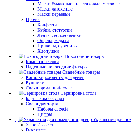
Маски бумажные, пластиковые, меховые
Маски латексные
Маски перьевые
Прочее
Конфетти
Кубки, статуэтки
Ленты , колокольчики
Ордена, медали
Приколы, сувениры
Хлопушки
Новогодние товары
Комнатные елки
Надувные новогодние фигуры
Свадебные товары
Копилки,конверты для денег
Рушники
Свечи, домашний очаг
Сервировка стола
Барные аксессуары
Свечи для торта
Наборы свечей
Цифры
Украшения для по
Хвост-Тассел
Гирлянды