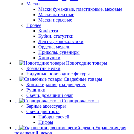
Маски
Маски бумажные, пластиковые, меховые
Маски латексные
Маски перьевые
Прочее
Конфетти
Кубки, статуэтки
Ленты , колокольчики
Ордена, медали
Приколы, сувениры
Хлопушки
Новогодние товары
Комнатные елки
Надувные новогодние фигуры
Свадебные товары
Копилки,конверты для денег
Рушники
Свечи, домашний очаг
Сервировка стола
Барные аксессуары
Свечи для торта
Наборы свечей
Цифры
Украшения для
помещений, декор