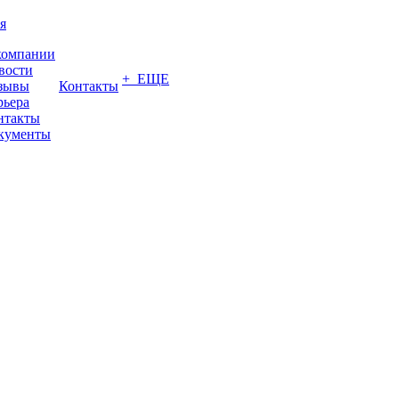
я
компании
вости
+ ЕЩЕ
зывы
Контакты
рьера
нтакты
кументы