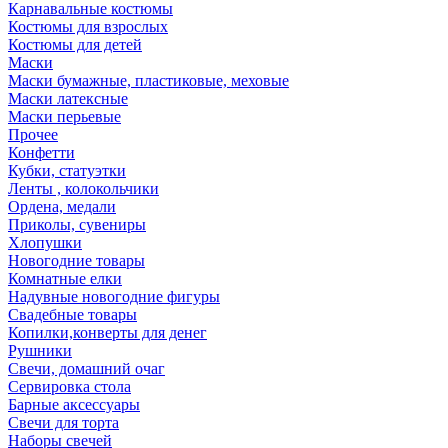
Карнавальные костюмы
Костюмы для взрослых
Костюмы для детей
Маски
Маски бумажные, пластиковые, меховые
Маски латексные
Маски перьевые
Прочее
Конфетти
Кубки, статуэтки
Ленты , колокольчики
Ордена, медали
Приколы, сувениры
Хлопушки
Новогодние товары
Комнатные елки
Надувные новогодние фигуры
Свадебные товары
Копилки,конверты для денег
Рушники
Свечи, домашний очаг
Сервировка стола
Барные аксессуары
Свечи для торта
Наборы свечей