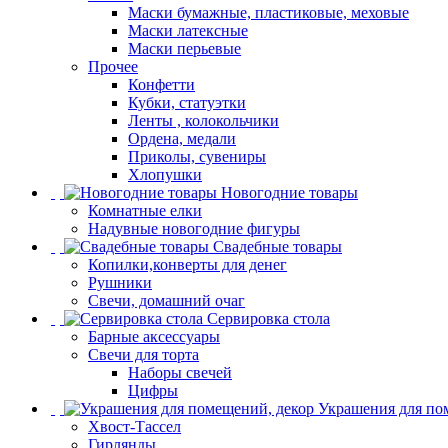
Маски бумажные, пластиковые, меховые
Маски латексные
Маски перьевые
Прочее
Конфетти
Кубки, статуэтки
Ленты , колокольчики
Ордена, медали
Приколы, сувениры
Хлопушки
Новогодние товары
Комнатные елки
Надувные новогодние фигуры
Свадебные товары
Копилки,конверты для денег
Рушники
Свечи, домашний очаг
Сервировка стола
Барные аксессуары
Свечи для торта
Наборы свечей
Цифры
Украшения для по
Хвост-Тассел
Гирлянды