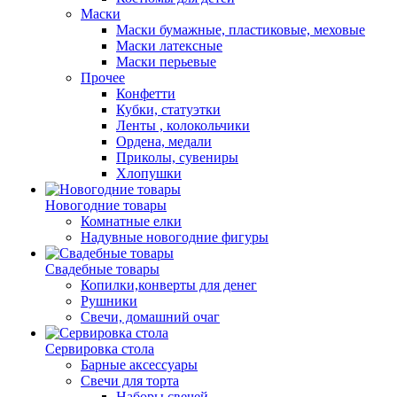
Маски
Маски бумажные, пластиковые, меховые
Маски латексные
Маски перьевые
Прочее
Конфетти
Кубки, статуэтки
Ленты , колокольчики
Ордена, медали
Приколы, сувениры
Хлопушки
Новогодние товары
Комнатные елки
Надувные новогодние фигуры
Свадебные товары
Копилки,конверты для денег
Рушники
Свечи, домашний очаг
Сервировка стола
Барные аксессуары
Свечи для торта
Наборы свечей