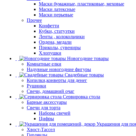
Маски бумажные, пластиковые, меховые
Маски латексные
Маски перьевые
Прочее
Конфетти
Кубки, статуэтки
Ленты , колокольчики
Ордена, медали
Приколы, сувениры
Хлопушки
Новогодние товары
Комнатные елки
Надувные новогодние фигуры
Свадебные товары
Копилки,конверты для денег
Рушники
Свечи, домашний очаг
Сервировка стола
Барные аксессуары
Свечи для торта
Наборы свечей
Цифры
Украшения для по
Хвост-Тассел
Гирлянды