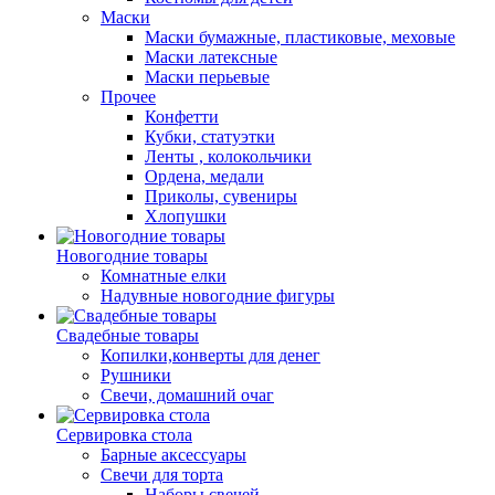
Маски
Маски бумажные, пластиковые, меховые
Маски латексные
Маски перьевые
Прочее
Конфетти
Кубки, статуэтки
Ленты , колокольчики
Ордена, медали
Приколы, сувениры
Хлопушки
Новогодние товары
Комнатные елки
Надувные новогодние фигуры
Свадебные товары
Копилки,конверты для денег
Рушники
Свечи, домашний очаг
Сервировка стола
Барные аксессуары
Свечи для торта
Наборы свечей