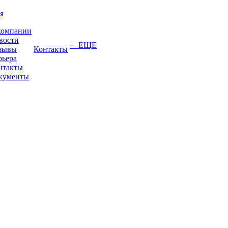
я
компании
вости
+ ЕЩЕ
зывы
Контакты
рьера
нтакты
кументы