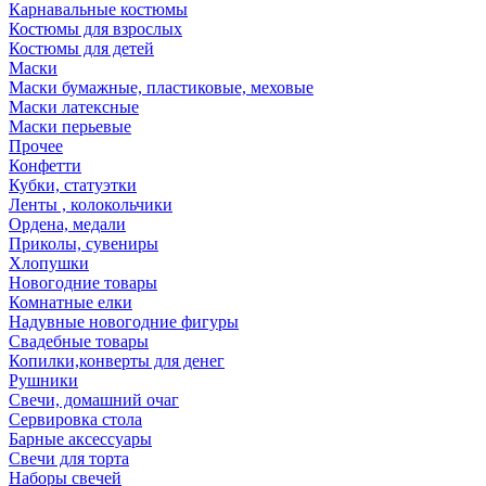
Карнавальные костюмы
Костюмы для взрослых
Костюмы для детей
Маски
Маски бумажные, пластиковые, меховые
Маски латексные
Маски перьевые
Прочее
Конфетти
Кубки, статуэтки
Ленты , колокольчики
Ордена, медали
Приколы, сувениры
Хлопушки
Новогодние товары
Комнатные елки
Надувные новогодние фигуры
Свадебные товары
Копилки,конверты для денег
Рушники
Свечи, домашний очаг
Сервировка стола
Барные аксессуары
Свечи для торта
Наборы свечей