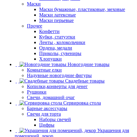
Маски
Маски бумажные, пластиковые, меховые
Маски латексные
Маски перьевые
Прочее
Конфетти
Кубки, статуэтки
Ленты , колокольчики
Ордена, медали
Приколы, сувениры
Хлопушки
Новогодние товары
Комнатные елки
Надувные новогодние фигуры
Свадебные товары
Копилки,конверты для денег
Рушники
Свечи, домашний очаг
Сервировка стола
Барные аксессуары
Свечи для торта
Наборы свечей
Цифры
Украшения для
помещений, декор