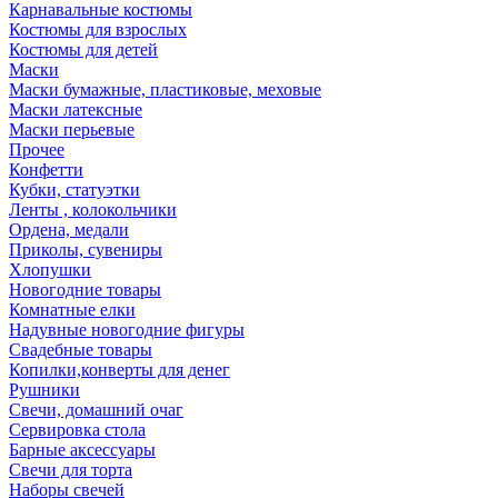
Карнавальные костюмы
Костюмы для взрослых
Костюмы для детей
Маски
Маски бумажные, пластиковые, меховые
Маски латексные
Маски перьевые
Прочее
Конфетти
Кубки, статуэтки
Ленты , колокольчики
Ордена, медали
Приколы, сувениры
Хлопушки
Новогодние товары
Комнатные елки
Надувные новогодние фигуры
Свадебные товары
Копилки,конверты для денег
Рушники
Свечи, домашний очаг
Сервировка стола
Барные аксессуары
Свечи для торта
Наборы свечей