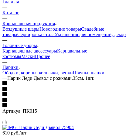
Главная
—
Каталог
—
Карнавальная продукция
Воздушные шары
Новогодние товары
Свадебные
товары
Сервировка стола
Украшения для помещений, декор
—
Головные уборы
Карнавальные аксессуары
Карнавальные
костюмы
Маски
Прочее
—
Парики
Ободки, короны, колпачки, венки
Шляпы, шапки
—
Парик Леди Дьявол с рожками,35см. 1шт.
Артикул:
ПК015
610
руб.
/шт