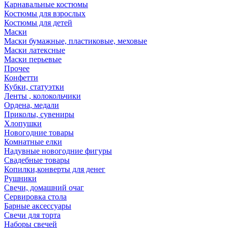
Карнавальные костюмы
Костюмы для взрослых
Костюмы для детей
Маски
Маски бумажные, пластиковые, меховые
Маски латексные
Маски перьевые
Прочее
Конфетти
Кубки, статуэтки
Ленты , колокольчики
Ордена, медали
Приколы, сувениры
Хлопушки
Новогодние товары
Комнатные елки
Надувные новогодние фигуры
Свадебные товары
Копилки,конверты для денег
Рушники
Свечи, домашний очаг
Сервировка стола
Барные аксессуары
Свечи для торта
Наборы свечей