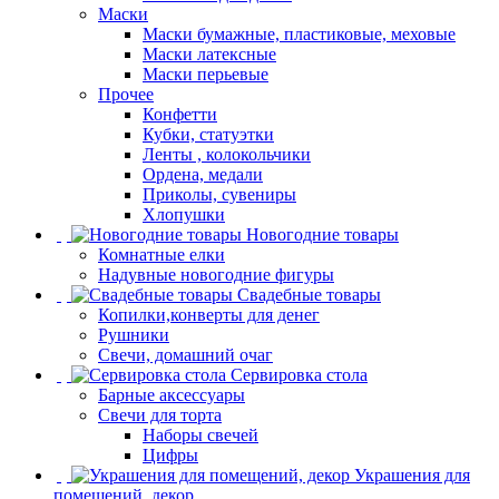
Маски
Маски бумажные, пластиковые, меховые
Маски латексные
Маски перьевые
Прочее
Конфетти
Кубки, статуэтки
Ленты , колокольчики
Ордена, медали
Приколы, сувениры
Хлопушки
Новогодние товары
Комнатные елки
Надувные новогодние фигуры
Свадебные товары
Копилки,конверты для денег
Рушники
Свечи, домашний очаг
Сервировка стола
Барные аксессуары
Свечи для торта
Наборы свечей
Цифры
Украшения для
помещений, декор